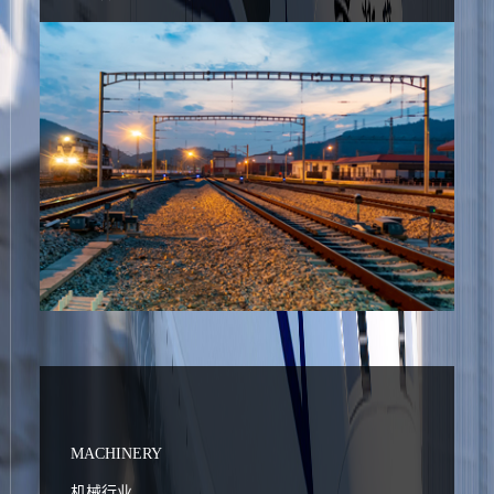
MACHINERY
机械行业