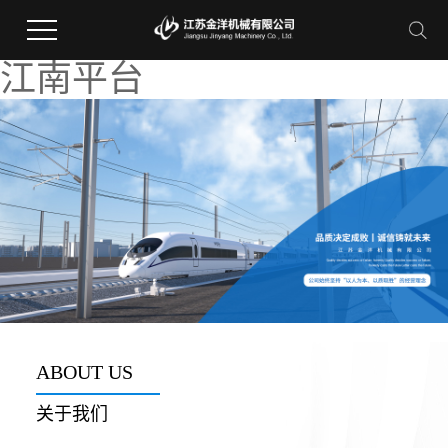
江南平台
ABOUT US
关于我们