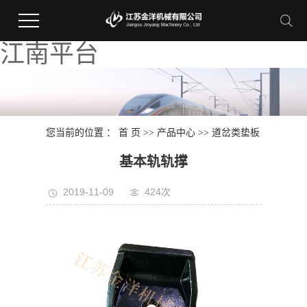
江南平台
您当前的位置 ：
首 页
>>
产品中心
>>
道岔类垫板
基本轨轨撑
2019-11-09
424次