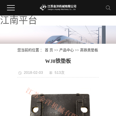
江南平台
您当前的位置 ：
首 页
>>
产品中心
>>
高铁类垫板
WJ8铁垫板
2018-02-03
513次