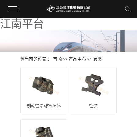
江南平台
您当前的位置 ：
首 页
>>
产品中心
>>
阀类
制动管端旋塞阀体
管道