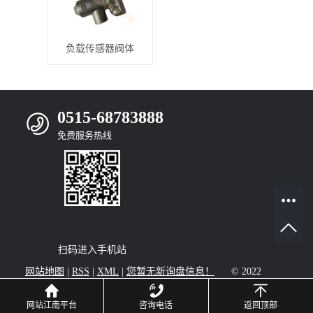
负载传感器阀体
0515-68783888
免费服务热线
扫码进入手机站
网站地图
|
RSS
|
XML
|
您暂无新询盘信息！
© 2022
Copyright
网站江南平台
咨询电话
返回顶部