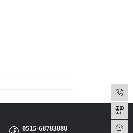
0
0515-68783888