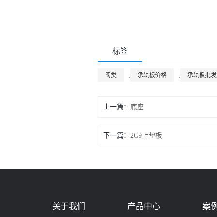
标签
,
,
阀类
承轨板价格
承轨板批发
上一篇：
底座
下一篇：
2G9上垫板
关于我们
产品中心
案