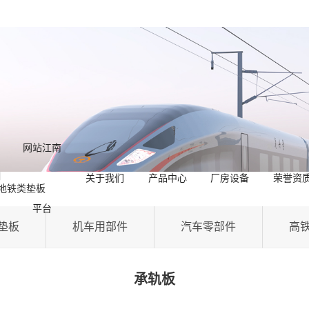
网站江南
关于我们
产品中心
厂房设备
荣誉资
地铁类垫板
平台
垫板
机车用部件
汽车零部件
高
承轨板