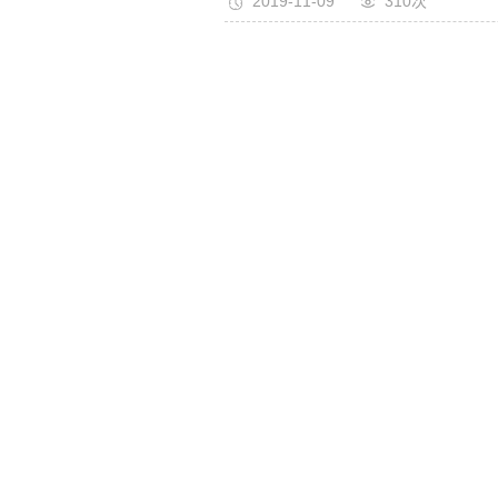
2019-11-09
310次