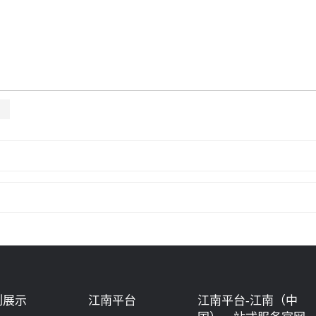
例展示
江南平台
江南平台-江南（中