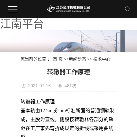
江南平台
您当前的位置 ：
首 页
>>
新闻动态
>>
技术中心
转辙器工作原理
2021-07-16
481次
转辙器工作原理
基本轨由12.5m或25m标准断面的普通钢轨制
成，主股为直线，侧股按转辙器各部分的轨
距在工厂事先弯折成规定的折线或采用曲线