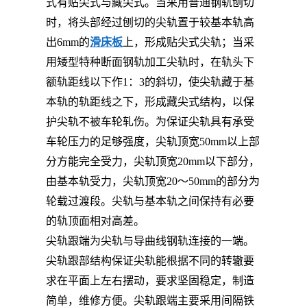
式有贴尖式与藏尖式。当采用普通钢轨刨切
时，将头部经过刨切的尖轨置于较基本轨高
出6mm的
滑床板
上，形成贴尖式尖轨；当采
用矮型特种断面钢轨加工尖轨时，在轨头下
额轨距线以下作1：3的斜切，使尖轨藏于基
本轨的轨距线之下，形成藏尖式结构，以保
护尖轨不被车轮轧伤。为保证尖轨具有承受
车轮压力的足够强度，尖轨顶宽50mm以上部
分方能完全受力，尖轨顶宽20mm以下部分，
由基本轨受力，尖轨顶宽20～50mm的部分为
轮载过渡段。尖轨与基本轨之间保持有必要
的轨顶面相对高差。
尖轨跟端为尖轨与导曲线钢轨连接的一端。
尖轨跟部结构保证尖轨能根据不同的转辙要
求在平面上左右摆动，要求坚固稳定，制造
简单，维修方便。尖轨跟端主要采用间隔铁