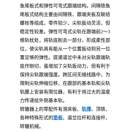
鱼尾板式和弹性可弯式跟端结构。间隔铁鱼
尾板式结构主要由间隔铁、跟端夹板及联结
螺栓等组成，零件较少，尖轨扳动灵活，但
稳定性较差。弹性可弯式尖轨在跟端前2～3
根轨枕处，将轨底削去一部分，形成柔性部
位，使尖轨具有能从一个位置扳动到另一位
置足够的弹性。提速道岔中未对尖轨跟端轨
底作刨切，虽增加了尖轨扳动力，但有利于
保持尖轨跟端强度。跨区间无缝线路中，为
限制尖轨伸缩位移，在跟部的基本轨和尖轨
轨腰上安装有限位器，有利于将过大的温度
力传递给外侧基本轨。
转辙器上的零配件有滑床板、
轨撑
、顶铁、
各种特殊形式的
垫板
、道岔拉杆和连接杆、
转辙机械。