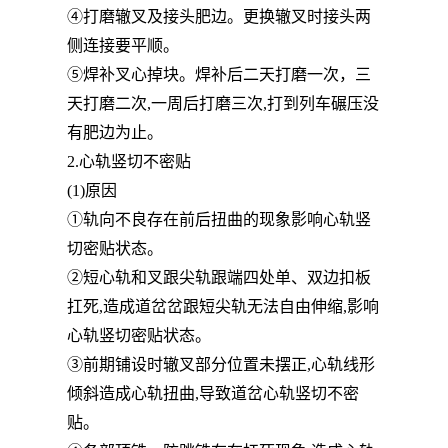
④打磨辙叉及接头肥边。更换辙叉时接头两
侧连接要平顺。
⑤焊补叉心掉块。焊补后二天打磨一次，三
天打磨二次,一周后打磨三次,打到列车碾压没
有肥边为止。
2.心轨竖切不密贴
(1)原因
①轨向不良存在前后扭曲的现象影响心轨竖
切密贴状态。
②短心轨和叉跟尖轨跟端四处单、双边扣板
扛死,造成道岔岔跟短尖轨无法自由伸缩,影响
心轨竖切密贴状态。
③前期铺设时辙叉部分位置未摆正,心轨线形
倾斜造成心轨扭曲,导致道岔心轨竖切不密
贴。