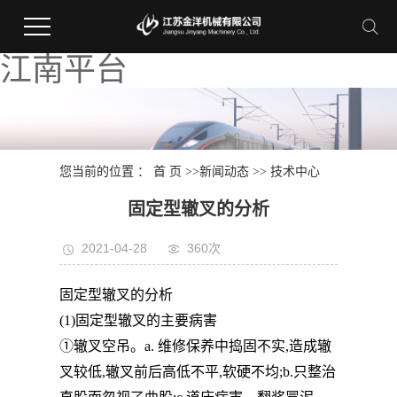
江南平台
您当前的位置 ：
首 页
>>
新闻动态
>>
技术中心
固定型辙叉的分析
2021-04-28
360次
固定型辙叉的分析
(1)固定型辙叉的主要病害
①辙叉空吊。a. 维修保养中捣固不实,造成辙
叉较低,辙叉前后高低不平,软硬不均;b.只整治