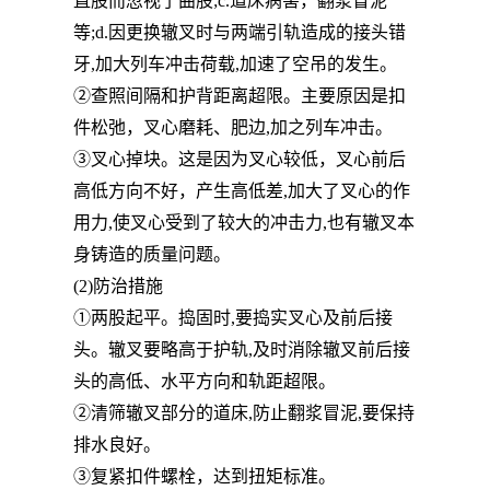
直股而忽视了曲股;c.道床病害，翻浆冒泥
等;d.因更换辙叉时与两端引轨造成的接头错
牙,加大列车冲击荷载,加速了空吊的发生。
②查照间隔和护背距离超限。主要原因是扣
件松弛，叉心磨耗、肥边,加之列车冲击。
③叉心掉块。这是因为叉心较低，叉心前后
高低方向不好，产生高低差,加大了叉心的作
用力,使叉心受到了较大的冲击力,也有辙叉本
身铸造的质量问题。
(2)防治措施
①两股起平。捣固时,要捣实叉心及前后接
头。辙叉要略高于护轨,及时消除辙叉前后接
头的高低、水平方向和轨距超限。
②清筛辙叉部分的道床,防止翻浆冒泥,要保持
排水良好。
③复紧扣件螺栓，达到扭矩标准。