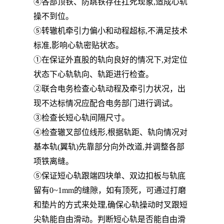
④各部顶铁、防跳铁存在扛死现象,造成心轨
操不到位。
⑤转辙机牵引力偏小和动程超标,不满足技术
标准,影响心轨密贴状态。
①在保证外直股的轨向良好的情况下,对定位
状态下心轨轨向、轨距进行检查。
②联合电务检查心轨动程及牵引力状况，出
现不达标情况应配合电务部门进行调试。
③检查长短心轨间隔尺寸。
④检查辙叉部位线形,根据轨距、轨向情况对
基本轨(翼轨)先靠部分向外改道,并调整各部
项铁离缝。
⑤保证短心轨跟端四块单、双边扣板与轨底
留有0~1mm的缝隙，如有顶死，可通过打磨
和垫片的方式来处理,确保心轨操动时叉跟短
尖轨能自由滑动。判断短心轨是否能自由滑