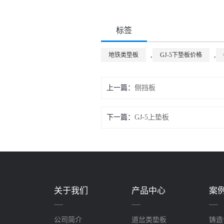
标签
,
,
地铁类垫板
GJ-5下垫板价格
上一篇：
侧挡板
下一篇：
GJ-5上垫板
关于我们
产品中心
案
公司简介
道岔类垫板
铸造