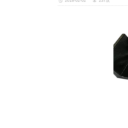
2018-02-02
237次