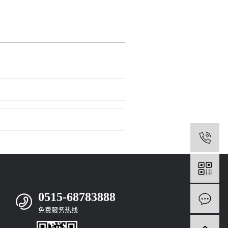
0
0515-68783888
免费服务热线