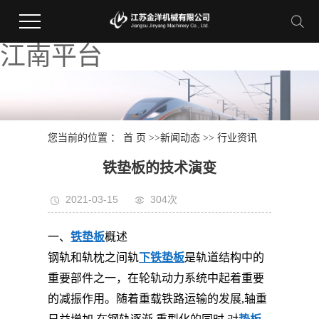
江南平台
您当前的位置 ：
首 页
>>
新闻动态
>>
行业资讯
铁垫板的技术演变
2021-03-15
304次
一、
铁垫板
概述
钢轨和轨枕之间轨
下铁垫板
是轨道结构中的
重要部件之一，在轮轨动力系统中起着重要
的减振作用。随着重载铁路运输的发展,轴重