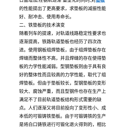
日益增加,在钢轨逐渐 重型化的同时,对
垫板
的性能提出了更高要求，求垫板的减振性能
好、耐冲击、使用寿命长。
二、铁垫板的技术演变
随着列车的提速，对轨道线路稳定性要求也
逐渐提高，铁路轨道垫板也经历了四次改
进。使用钢板组焊垫板，由于组焊垫板存在
焊缝而整体性不高，并且焊缝的存在使得垫
板的力学性能减弱。型钢垫板则由于具有良
好的整体性而且较高的力学性能，取代了组
焊垫板。但由于垫板较长，型钢垫板的变形
较大、腐蚀严重，而且型钢件也存在生产上
满足不了目前轨道垫板结构形式需要的缺
点。人们逐渐又将目前投向了变形性小、成
本低的可锻铸铁垫板。由于可锻铸铁的生产
是将白口铸铁进行可锻化退火得到的，相比