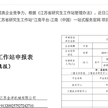
提高企业竞争力，根据《江苏省研究生工作站管理办法》，近日江
江苏省研究生工作站”江南平台-江南（中国）一站式服务官网 项