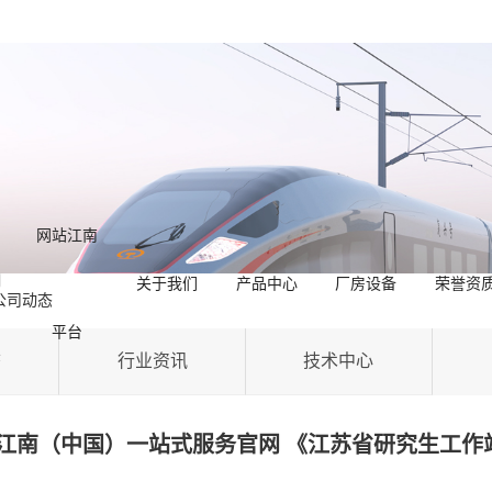
网站江南
关于我们
产品中心
厂房设备
荣誉资
公司动态
平台
态
行业资讯
技术中心
-江南（中国）一站式服务官网 《江苏省研究生工作