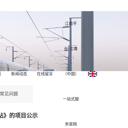
江南平
台-江南
质
新闻动态
在线留言
（中国）
常见问题
一站式服
站》的项目公示
务官网