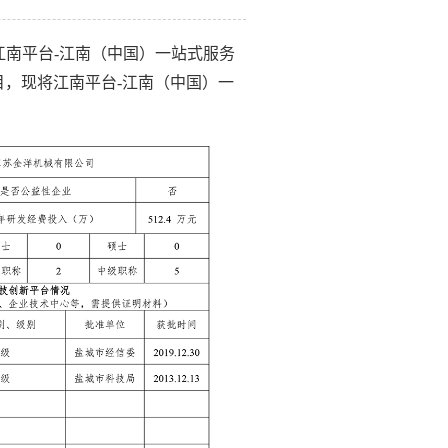
南平台-江南（中国）一站式服务
目，现将江南平台-江南（中国）一