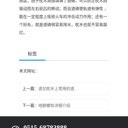
高度；由于枕木周围填满了道碴，可以防止枕木因
振动而左右前后的移动；而且道碴使轨道有弹性 ，
能在一定程度上吸收火车的冲击动力作用；还有一
个好处，就是道碴很容易排水，枕木也就不容易腐
烂。
标签
本文网址：
上一篇：
道岔枕木上常用的道岔分类
下一篇：
地脚螺栓详细介绍
0515-68783888