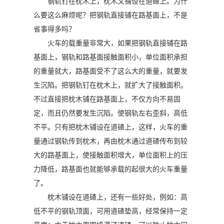
钢轨钉在枕木上，枕木又铺设在道碴上。为什
么要这么麻烦呢？把钢轨直接铺在路基面上，不是
省事得多吗？
火车的载重量非常大，如果把钢轨直接铺在路
基面上，钢轨和路基面接触面积小，单位面积承担
的重量就大，路基面受不了这么大的重量，就要发
生沉陷。把钢轨钉在枕木上，就扩大了接触面积。
不过直接把枕木铺在路基面上，不仅方向不易固
定，而且仍然要发生沉陷。使钢轨左右歪斜，高低
不平。只有把枕木铺设在道碴上，这样，火车的重
量通过钢轨传到枕木，再由枕木通过道碴传布到较
大的路基面上，使接触面积增大，单位面积上的压
力降低，路基面也就能够承载的起很大的火车重量
了。
枕木铺设在道碴上，还有一些好处，例如：高
低不平的钢轨顶面，可用道碴垫高，经常保持一定