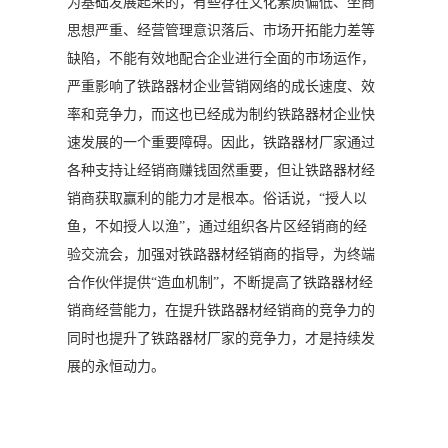
为基础发展起来的，有些存在文化素质偏低、坐商
思想严重、经营管理意识落后、市场开拓能力差等
缺陷，不能有效地配合企业进行全面的市场运作，
严重影响了铁路器材企业营销网络的成长速度、效
率和竞争力，而这也已经成为制约铁路器材企业快
速发展的一个重要障碍。因此，铁路器材厂家通过
各种支持让经销商赚钱固然重要，但让铁路器材经
销商获取赢利的能力才是根本。俗话说，“授人以
鱼，不如授人以渔”，通过组织各片区经销商的经
验交流会，加强对铁路器材经销商的指导，为终端
合作伙伴提供“造血机制”，不断提高了铁路器材经
销商经营能力，在提升铁路器材经销商的竞争力的
同时也提升了铁路器材厂家的竞争力，才是持续发
展的永恒动力。