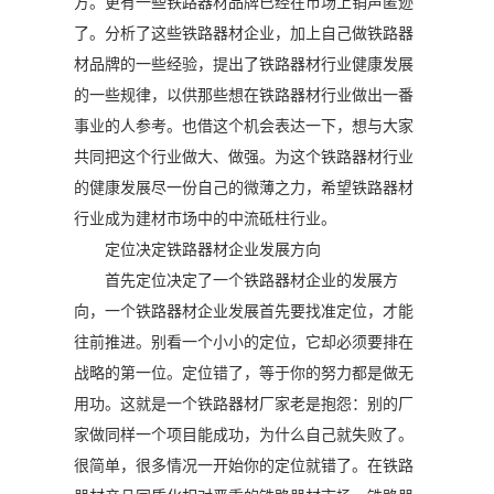
方。更有一些铁路器材品牌已经在市场上销声匿迹
了。分析了这些铁路器材企业，加上自己做铁路器
材品牌的一些经验，提出了铁路器材行业健康发展
的一些规律，以供那些想在铁路器材行业做出一番
事业的人参考。也借这个机会表达一下，想与大家
共同把这个行业做大、做强。为这个铁路器材行业
的健康发展尽一份自己的微薄之力，希望铁路器材
行业成为建材市场中的中流砥柱行业。
定位决定铁路器材企业发展方向
首先定位决定了一个铁路器材企业的发展方
向，一个铁路器材企业发展首先要找准定位，才能
往前推进。别看一个小小的定位，它却必须要排在
战略的第一位。定位错了，等于你的努力都是做无
用功。这就是一个铁路器材厂家老是抱怨：别的厂
家做同样一个项目能成功，为什么自己就失败了。
很简单，很多情况一开始你的定位就错了。在铁路