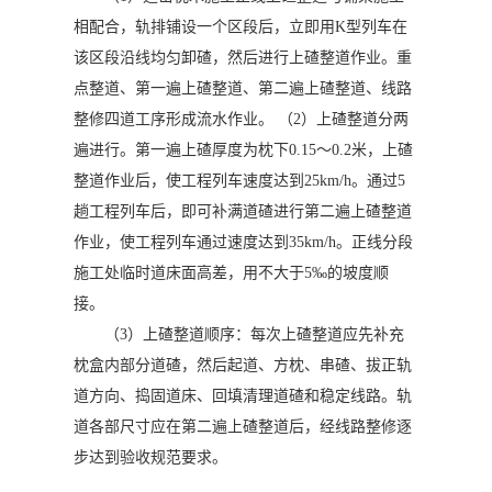
相配合，轨排铺设一个区段后，立即用K型列车在
该区段沿线均匀卸碴，然后进行上碴整道作业。重
点整道、第一遍上碴整道、第二遍上碴整道、线路
整修四道工序形成流水作业。 （2）上碴整道分两
遍进行。第一遍上碴厚度为枕下0.15～0.2米，上碴
整道作业后，使工程列车速度达到25km/h。通过5
趟工程列车后，即可补满道碴进行第二遍上碴整道
作业，使工程列车通过速度达到35km/h。正线分段
施工处临时道床面高差，用不大于5‰的坡度顺
接。
（3）上碴整道顺序：每次上碴整道应先补充
枕盒内部分道碴，然后起道、方枕、串碴、拔正轨
道方向、捣固道床、回填清理道碴和稳定线路。轨
道各部尺寸应在第二遍上碴整道后，经线路整修逐
步达到验收规范要求。