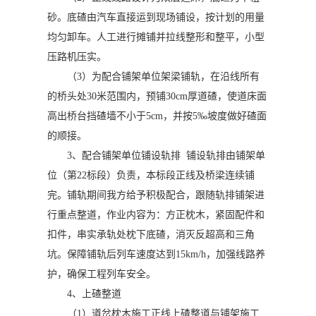
砂。底碴由汽车直接运到现场铺设，按计划的用量
均匀卸车。人工进行摊铺并拉线整形和整平，小型
压路机压实。
（3）为配合铺架单位架梁铺轨，在沿线所有
的桥头处30米范围内，预铺30cm厚道碴，使道床面
高出桥台挡碴墙不小于5cm，并按5‰坡度做好碴面
的顺接。
3、配合铺架单位铺设轨排 铺设轨排由铺架单
位（第22标段）负责，本标段正线及桥梁连续铺
完。铺轨期间我方给予积极配合，跟随轨排铺架进
行重点整道，作业内容为：方正枕木，紧固配件和
扣件，串实承轨处枕下底碴，消灭反超高和三角
坑。保障铺轨后列车速度达到15km/h，加强线路养
护，确保工程列车安全。
4、上碴整道
（1）道岔枕木施工正线上碴整道与铺架施工