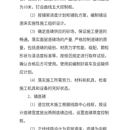
为10米，钉设曲线五大控制桩。
（2）按铺架进度计划和铺轨方案，编制铺设
道床实施性施工组织设计。
（3）确定底碴供应的砂场，保证施工便道的
畅通。落实面层道碴场的产量, 严格控制道碴的质
量，包括道碴的级别、材质力学性能、级配、颗粒
形状与清洁度标准等，按规范规定进行取样试验，
确认合格后方可使用。使用前编制好装车及运输供
应计划。
（4）落实施工所需劳力、材料和机具，检查
施工机具和设备的完好状态。
2、铺底碴
（1）道岔枕木施工根据线路中心线桩，按设
计底碴宽度放出两侧底碴边线，设置底碴厚度控制
桩。
（2）正线线路设计为双层道床，底碴为中粗