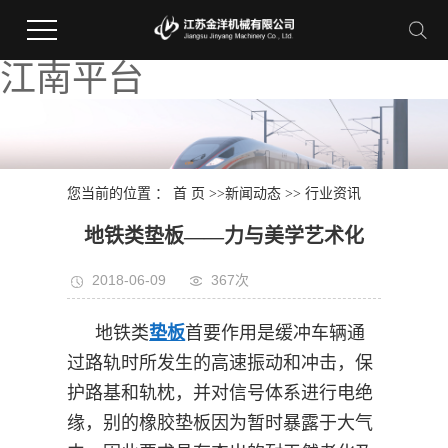
江南平台
您当前的位置 ：
首 页
>>
新闻动态
>>
行业资讯
地铁类垫板——力与美学艺术化
2018-06-09
367次
地铁类
垫板
首要作用是缓冲车辆通
过路轨时所发生的高速振动和冲击，保
护路基和轨枕，并对信号体系进行电绝
缘，别的橡胶垫板因为暂时暴露于大气