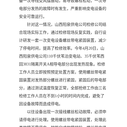
备一次导线受风摆振动，易导致螺栓松动，一次导
电部分发热的故障时有发生，严重影响变电设备的
安全可靠运行。
针对这一情况，山西阳泉供电公司检修公司结
合现场实际工作，通过检修现场反复实践，自行设
计研发一套一次变电设备螺丝带电紧固装置，减少
了停电时间，提高了检修效率。今年4月20日，山
西阳泉供电公司110千伏苇泊变电站、35千伏苇西
回3831隔离开关A相导电部分出现发热现象。检修
工作人员立即按照预定处置方案，使用螺丝带电紧
固装置对发热部分螺丝进行紧固，紧固后的导电部
分，通过测试温度恢复正常，全部抢修工作由三名
检修工作人员在不到1小时的时间内完成，避免了
因设备故障而造成停电。
以往设备出现一次接线螺丝松动故障，必须申
请停电进行处理。使用螺丝带电紧固装置，处理此