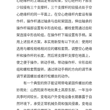
心绝缘杆的上端固定有齿轮架，空心绝杆的下部至
少铰接有三个支撑杆，三个支撑杆的铰接点处于空
心绝缘杆的同一平面上，在空心绝缘杆内套设有操
作杆，操作杆通过轴承与齿轮架固连，伸出轴承的
操作杆端部设置有伞形齿轮组，螺栓套筒通过齿轮
架连接伞形齿轮组，在操作杆下端设置有手柄。采
用上述技术方案，本实用新型有以下优点：使用时
选用与螺栓规格相对应的螺栓套筒，调整空心绝缘
杆和操作杆的长度，然后将支撑杆支撑在地面上，
使之便于操作，转动手柄，带动操作杆、伞形齿轮
组和螺栓套筒旋转，通过转动手柄的方向的调节来
调节紧固螺丝或者拧松螺丝的动作。
有一个典型的例子能证明带电紧固件螺丝的绝
妙用处：山西阳泉市地处黄土高原东部，一年当中
风季时间较长，变电站户外变电设备长期暴露于自
然环境下，承受正常机械负荷和强风侵袭，变电设