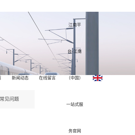
江南平
台-江南
质
新闻动态
在线留言
（中国）
常见问题
一站式服
务官网