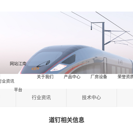
网站江南
关于我们
产品中心
厂房设备
荣誉资
行业资讯
平台
态
行业资讯
技术中心
道钉相关信息