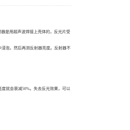
射器是用超声波焊接上壳体的，反光片受
中浸泡，然后再测反射器亮度。反射器不
度就会衰减50%。失去反光效果，可以