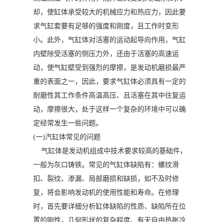
却，使缸体承受较大的机械应力和热应力，因此要
求气缸套要有足够的强度和刚度，且工作时变形
小。此外，气缸体对活塞的运动起导向作用，气缸
内壁除受活塞的侧压力外，还由于活塞的高速运
动，使气缸壁受到强烈的摩擦，是发动机磨损最严
重的表面之一，因此，要求气缸体必须具有一定的
耐磨性其工作条件高温高压、且活塞在其中往复运
动，摩擦很大，处于这样一个复杂的环境中可以确
定经常发生一些问题。
(一)汽缸体常见的问题
气缸体是发动机组成中技术要求较高的基础件，
一般为灰口铸铁。常见的气缸体缺陷有：螺纹滑
扣、裂纹、渗漏、局部磨损和缺损，如不及时修
复，将会影响发动机的使用性能和寿命。在修理
时，首先要详细分析缸体缺陷的性质、缺陷所在位
置的刚性，几何形状的复杂程度、有无自由热胀冷