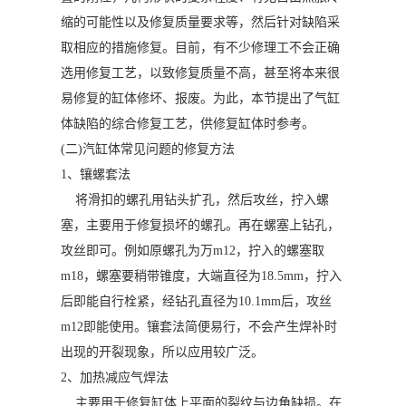
缩的可能性以及修复质量要求等，然后针对缺陷采
取相应的措施修复。目前，有不少修理工不会正确
选用修复工艺，以致修复质量不高，甚至将本来很
易修复的缸体修坏、报废。为此，本节提出了气缸
体缺陷的综合修复工艺，供修复缸体时参考。
(二)汽缸体常见问题的修复方法
1、镶螺套法
将滑扣的螺孔用钻头扩孔，然后攻丝，拧入螺
塞，主要用于修复损坏的螺孔。再在螺塞上钻孔，
攻丝即可。例如原螺孔为万m12，拧入的螺塞取
m18，螺塞要稍带锥度，大端直径为18.5mm，拧入
后即能自行栓紧，经钻孔直径为10.1mm后，攻丝
m12即能使用。镶套法简便易行，不会产生焊补时
出现的开裂现象，所以应用较广泛。
2、加热减应气焊法
主要用于修复缸体上平面的裂纹与边角缺损。在