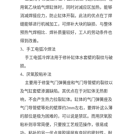
用氧乙块焰气焊缸体时，同时对减应区加热，能够
消减焊接应力，防止缸体开裂。此法的优点在丁焊
缝能够进行机械加工，可焊补大块的缺损、与整体
预热气焊相比．焊补质量较好，工人的劳动条件也
得到改善。
3、手工电弧冷焊法
手工电弧冷焊法用于修补缸体水套壁的裂纹与破
损。
4、厌氧胶粘补法
主要用于修复气门弹簧座和气门导管壁的裂纹以
及气缸套壁渗漏缺陷。其优点在于对缸体无热影
响，不会产生热力拉裂缸体。缸体的气门弹簧座及
气门导管壁等处的壁厚约2mm左右，要焊补这么薄
的部位是极为困难的，可以说是禁区。而用厌氧胶
粘补则非常简便，只要按工艺规范操作，很易成
功。粘补的另一优点是胶接层有良好的密封性，耐