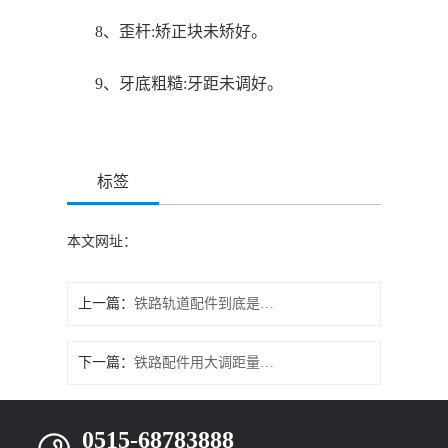
8、歪杆:矫正块未矫好。
9、牙底粗糙:牙距未调好。
标签
本文网址：
上一篇：
铁路轨道配件到底是什么？
下一篇：
铁路配件用大调距量轨距挡板的制作方法
0515-68783888