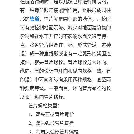
在隧道衬砌时，是以几块管片进行拼装的，
有一种螺丝起连接紧固作用，组装形成园柱
形的
管道
，管片就是圆柱形的墙体；开挖时
可有效控制地面沉降、减少对地面建筑物的
影响和在水下开挖时不影响水面交通等特
点，将各管片组合在一起，形成管道，这种
设计成一种直线形或者有一定弧形的紧固连
接件，就是管片螺栓。管片螺栓分为环向、
纵向。有的设计中环向和纵向规格一致。有
的设计中环向和纵向采用两种规格，甚至两
种强度等级。一般而言，环向管片螺栓的长
度长于纵向管片螺栓。
管片螺栓类型：
1、双头直型管片螺栓
2、双头弧形管片螺栓
3、六角头弧形管片螺栓